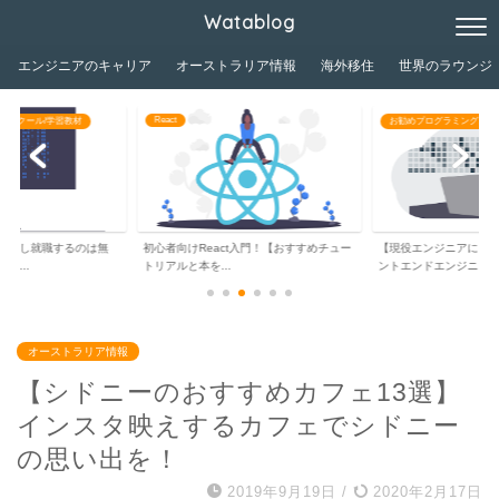
Watablog
エンジニアのキャリア
オーストラリア情報
海外移住
世界のラウンジ
React
グスクール/学習教材
お勧めプログラミングスク
独学し就職するのは無
初心者向けReact入門！【おすすめチュー
【現役エンジニアによ
ジ...
トリアルと本を...
ントエンドエンジニ...
オーストラリア情報
【シドニーのおすすめカフェ13選】
インスタ映えするカフェでシドニー
の思い出を！
2019年9月19日
/
2020年2月17日