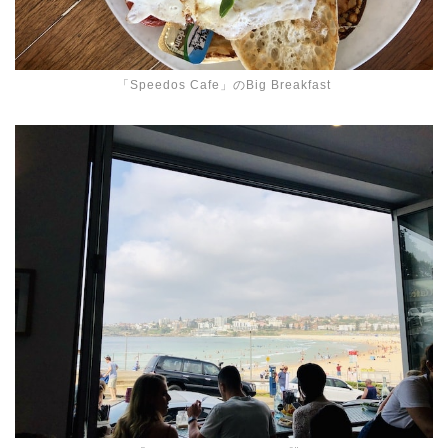
「Speedos Cafe」のBig Breakfast