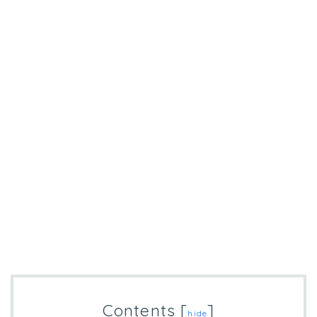
Contents
[
]
hide