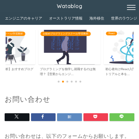
Watablog
エンジニアのキャリア
オーストラリア情報
海外移住
世界のラウンジ
React
グスクール/学習教材
お勧めプログラミングスクール/学習教材
が分析】おすすめプログ
プログラミングを独学し就職するのは無
初心者向けReact入門
..
理？【営業からエンジ...
トリアルと本を...
お問い合わせ
お問い合わせは、以下のフォームからお願いします。