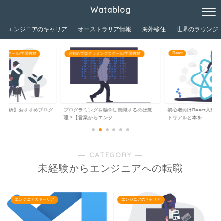
Watablog
エンジニアのキャリア
オーストラリア情報
海外移住
世界のラウンジ
React
グスクール/学習教材
お勧めプログラミングスク
独学し就職するのは無
初心者向けReact入門！【おすすめチュー
【現役エンジニアによ
ジ...
トリアルと本を...
ントエンドエンジニ...
― CATEGORY ―
未経験からエンジニアへの転職
エンジニアのキャリア
エンジニアのキャリア