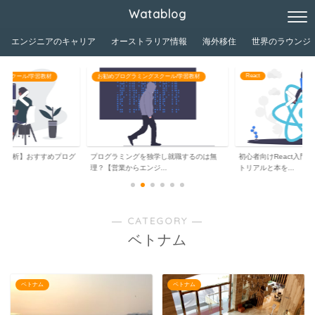
Watablog
エンジニアのキャリア
オーストラリア情報
海外移住
世界のラウンジ
React
グスクール/学習教材
お勧めプログラミングスクール/学習教材
が分析】おすすめプログ
プログラミングを独学し就職するのは無
初心者向けReact入門
..
理？【営業からエンジ...
トリアルと本を...
― CATEGORY ―
ベトナム
ベトナム
ベトナム