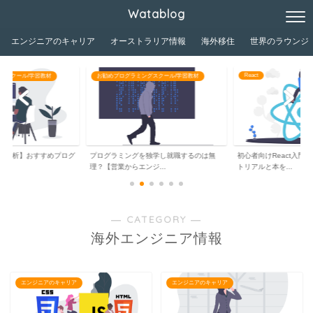
Watablog
エンジニアのキャリア
オーストラリア情報
海外移住
世界のラウンジ
React
グスクール/学習教材
お勧めプログラミングスクール/学習教材
が分析】おすすめプログ
プログラミングを独学し就職するのは無
初心者向けReact入門
..
理？【営業からエンジ...
トリアルと本を...
― CATEGORY ―
海外エンジニア情報
エンジニアのキャリア
エンジニアのキャリア