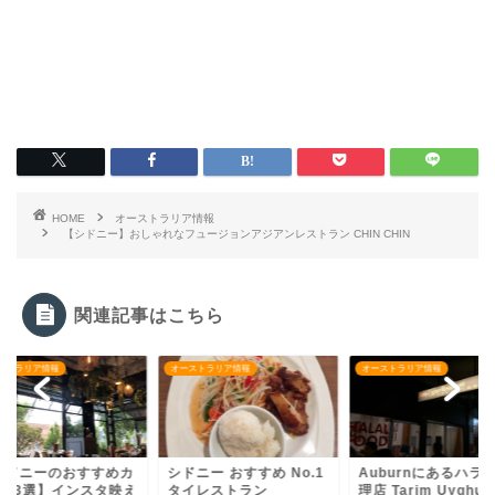
HOME
オーストラリア情報
【シドニー】おしゃれなフュージョンアジアンレストラン CHIN CHIN
関連記事はこちら
ストラリア情報
オーストラリア情報
オーストラリア情報
シドニーのおすすめカ
シドニー おすすめ No.1
Auburnにあるハラ
ェ13選】インスタ映え
タイレストラン
理店 Tarim Uyghur