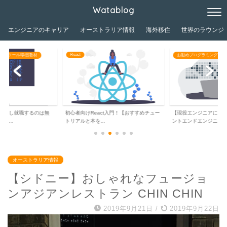
Watablog
エンジニアのキャリア
オーストラリア情報
海外移住
世界のラウンジ
React
グスクール/学習教材
お勧めプログラミングスク
独学し就職するのは無
初心者向けReact入門！【おすすめチュー
【現役エンジニアによ
ジ...
トリアルと本を...
ントエンドエンジニ...
オーストラリア情報
【シドニー】おしゃれなフュージョ
ンアジアンレストラン CHIN CHIN
2019年9月21日
/
2019年9月22日