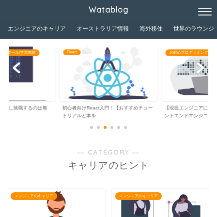
Watablog
エンジニアのキャリア
オーストラリア情報
海外移住
世界のラウンジ
React
グスクール/学習教材
お勧めプログラミングスク
独学し就職するのは無
初心者向けReact入門！【おすすめチュー
【現役エンジニアによ
ジ...
トリアルと本を...
ントエンドエンジニ...
― CATEGORY ―
キャリアのヒント
エンジニアのキャリア
エンジニアのキャリア