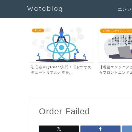
Watablog
エンジ
React
/学習教材
お勧めプログラミングスク
学し就職するの
初心者向けReact入門！【おすすめ
【現役エンジニア
ジ...
チュートリアルと本を...
らフロントエンドエン
Order Failed