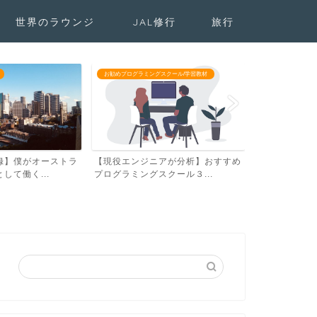
世界のラウンジ
JAL修行
旅行
お勧めプログラミングスクール/学習教材
お勧めプログラミン
録】僕がオーストラ
【現役エンジニアが分析】おすすめ
プログラミン
して働く...
プログラミングスクール３...
は無理？【営業