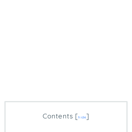
Contents
[
]
hide