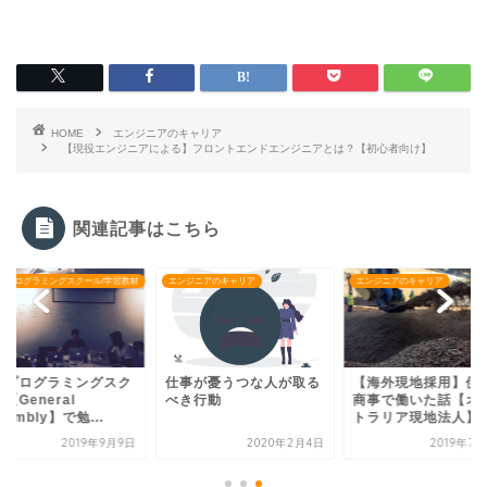
HOME
エンジニアのキャリア
【現役エンジニアによる】フロントエンドエンジニアとは？【初心者向け】
関連記事はこちら
めプログラミングスクール/学習教材
エンジニアのキャリア
エンジニアのキャリア
がプログラミングスク
仕事が憂うつな人が取る
【海外現地採用】伊
【General
べき行動
商事で働いた話【オ
sembly】で勉...
トラリア現地法人】
2019年9月9日
2020年2月4日
2019年7