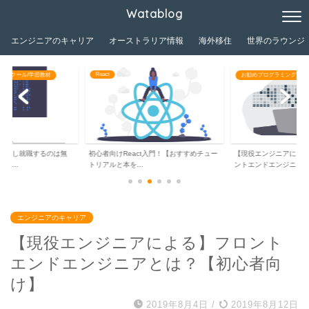
Watablog
エンジニアのキャリア
オーストラリア情報
海外移住
世界のラウンジ
React
グスクール/学習教材
お勧めプログラミングスク
独学し就職するのは無
初心者向けReact入門！【おすすめチュー
【現役エンジニアによ
ジ...
トリアルと本を...
ントエンドエンジニ...
エンジニアのキャリア
【現役エンジニアによる】フロント
エンドエンジニアとは？【初心者向
け】
2019年8月4日
/
2019年8月12日