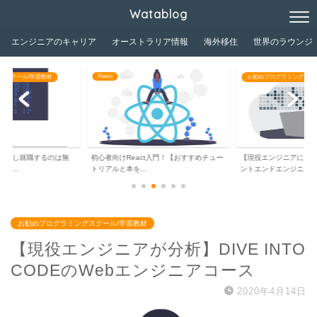
Watablog
エンジニアのキャリア
オーストラリア情報
海外移住
世界のラウンジ
React
グスクール/学習教材
お勧めプログラミングスク
独学し就職するのは無
初心者向けReact入門！【おすすめチュー
【現役エンジニアによ
ジ...
トリアルと本を...
ントエンドエンジニ...
お勧めプログラミングスクール/学習教材
【現役エンジニアが分析】DIVE INTO
CODEのWebエンジニアコース
2020年4月14日