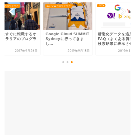
SEO
ジニアのキャリア
エンジニアのキャリア
当にすぐに転職するオ
Google Cloud SUMMIT
構造化データを追加
ストラリアのプログラ
Sydneyに行ってきま
FAQ（よくある質問
ー
し...
検索結果に表示させる.
2017年9月26日
2019年9月18日
2019年11