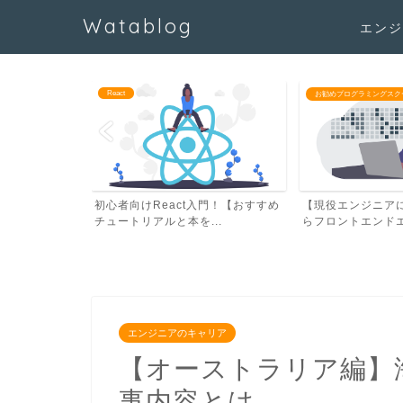
Watablog
エンジ
お勧めプログラミングスクール/学習教材
エンジニアのキャリア
門！【おすすめ
【現役エンジニアによる】未経験か
【現役海外在住エ
..
らフロントエンドエンジニ...
エンジニアとして海外
エンジニアのキャリア
【オーストラリア編】
事内容とは