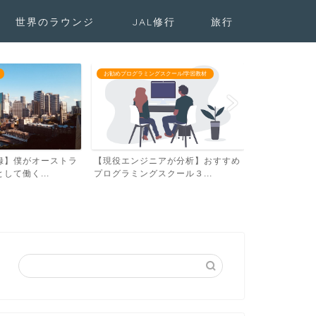
世界のラウンジ
JAL修行
旅行
React
スクール/学習教材
お勧めプログラミングスクール/学習教材
アが分析】おすすめ
プログラミングを独学し就職するの
初心者向けRe
クール３...
は無理？【営業からエンジ...
チュートリアル