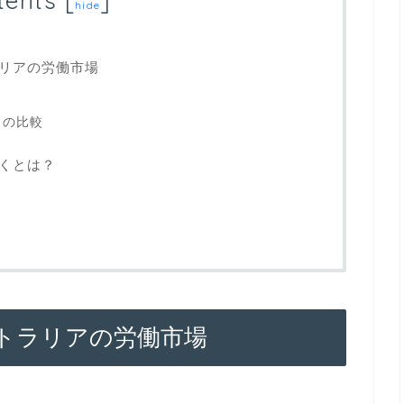
tents
[
]
hide
リアの労働市場
との比較
くとは？
トラリアの労働市場