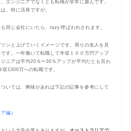
は、エンジニアでなくとも転職が非常に盛んです。
職は、特に活発ですが。
同じ会社にいたら、lazy 呼ばわれされます。
ガツンと上げていくイメージです。周りの友人を見
いです。一年働いて転職して年収１００万円アップ
ジニアは平均20％〜30％アップが平均だとも言わ
年収1300万への転職です。
については、興味があれば下記の記事を参考にして
リア編）
！という大手企業もありますが、
オーストラリアで