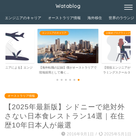
Watablog
エンジニアのキャリア
オーストラリア情報
海外移住
世界のラウンジ
ア
お勧めプログラミングスクール/学習教材
お勧めプログラミングスク
】僕がオーストラリアで
【現役エンジニアが分析】おすすめプログ
プログラミングを独学
..
ラミングスクール３...
理？【営業からエンジ..
オーストラリア情報
【2025年最新版】シドニーで絶対外
さない日本食レストラン14選｜在住
歴10年日本人が厳選
2016年9月1日
/
2025年5月1日