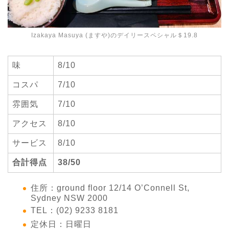
Izakaya Masuya (ますや)のデイリースペシャル＄19.8
味
8/10
コスパ
7/10
雰囲気
7/10
アクセス
8/10
サービス
8/10
合計得点
38/50
住所：ground floor 12/14 O’Connell St,
Sydney NSW 2000
TEL：(02) 9233 8181
定休日：日曜日