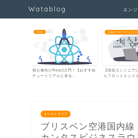
Watablog
エンジ
お勧めプログラミングスクール/学習教材
エンジニアのキャリア
門！【おすすめ
【現役エンジニアによる】未経験か
【現役海外在住エ
..
らフロントエンドエンジニ...
エンジニアとして海外
オーストラリア
ブリスベン空港国内線
カンタスビジネスラウ