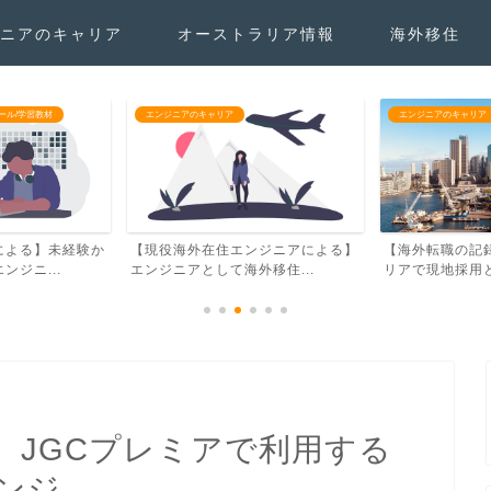
ニアのキャリア
オーストラリア情報
海外移住
エンジニアのキャリア
お勧めプログラミング
ンジニアによる】
【海外転職の記録】僕がオーストラ
【現役エンジニ
移住...
リアで現地採用として働く...
プログラミングス
 JGCプレミアで利用する
ンジ