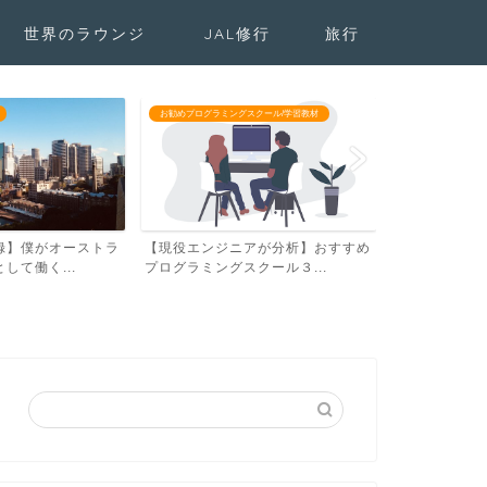
世界のラウンジ
JAL修行
旅行
React
スクール/学習教材
お勧めプログラミングスクール/学習教材
アが分析】おすすめ
プログラミングを独学し就職するの
初心者向けRe
クール３...
は無理？【営業からエンジ...
チュートリアル