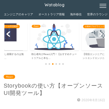
Watablog
エンジニアのキャリア
オーストラリア情報
海外移住
世界のラウンジ
React
グスクール/学習教材
お勧めプログラミングスク
独学し就職するのは無
初心者向けReact入門！【おすすめチュー
【現役エンジニアによ
ジ...
トリアルと本を...
ントエンドエンジニ...
React
Storybookの使い方【オープンソース
UI開発ツール】
2020年8月16日